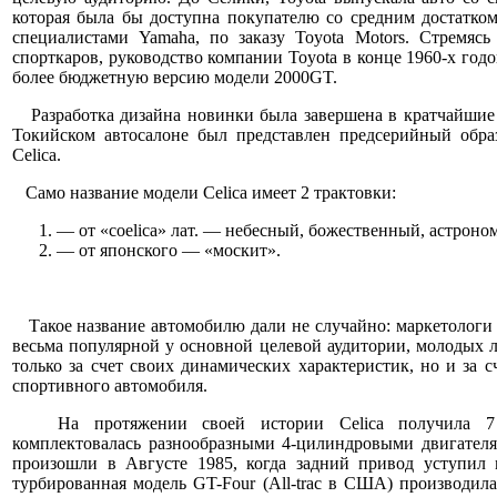
которая была бы доступна покупателю со средним достатком
специалистами Yamaha, по заказу Toyota Motors. Стремяс
спорткаров, руководство компании Toyota в конце 1960-х год
более бюджетную версию модели 2000GT.
Разработка дизайна новинки была завершена в кратчайшие с
Токийском автосалоне был представлен предсерийный обра
Celica.
Само название модели Celica имеет 2 трактовки:
— от «coelica» лат. — небесный, божественный, астроно
— от японского — «москит».
Такое название автомобилю дали не случайно: маркетологи н
весьма популярной у основной целевой аудитории, молодых лю
только за счет своих динамических характеристик, но и за 
спортивного автомобиля.
На протяжении своей истории Celica получила 7 р
комплектовалась разнообразными 4-цилиндровыми двигател
произошли в Августе 1985, когда задний привод уступил 
турбированная модель GT-Four (All-trac в США) производила