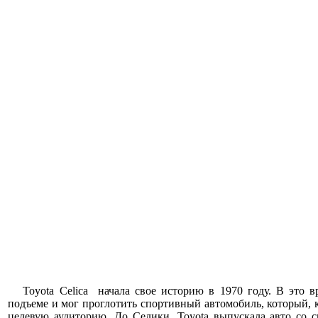
Toyota Celica начала свое историю в 1970 году. В это в
подъеме и мог проглотить спортивный автомобиль, который, 
целевую аудиторию. До Селики, Toyota выпускала авто со