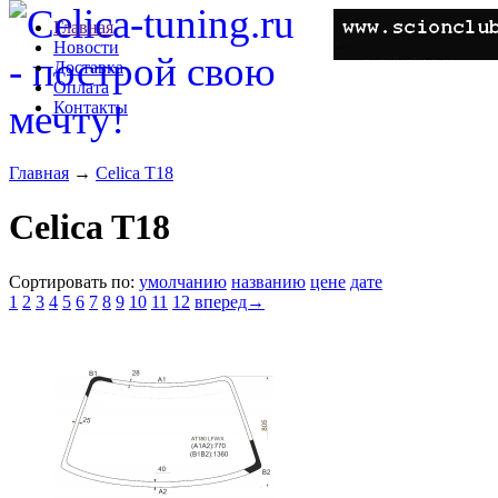
Главная
Новости
Доставка
Оплата
Контакты
Главная
→
Celica T18
Celica T18
Сортировать по:
умолчанию
названию
цене
дате
1
2
3
4
5
6
7
8
9
10
11
12
вперед→