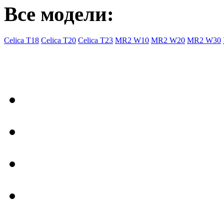
Все модели:
Celica T18
Celica T20
Celica T23
MR2 W10
MR2 W20
MR2 W30
- Общая информация
Правила заказа
Доставка с Ebay
Гарантия
Форум