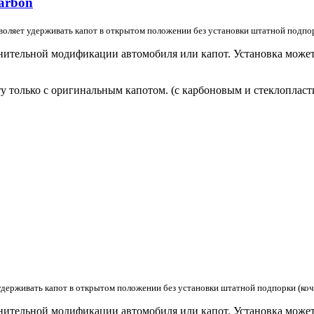
Carbon
зволяет удерживать капот в открытом положении без установки штатной подпор
лнительной модификации автомобиля или капот. Установка мож
у только с оригинальным капотом. (с карбоновым и стеклопласт
 удерживать капот в открытом положении без установки штатной подпорки (коч
лнительной модификации автомобиля или капот. Установка мож