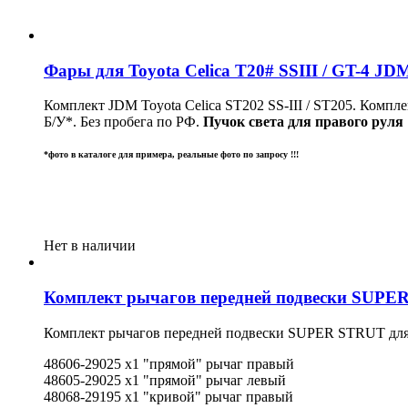
Фары для Toyota Celica T20# SSIII / GT-4 JDM
Комплект JDM Toyota Celica ST202 SS-III / ST205. Компле
Б/У*. Без пробега по РФ.
Пучок света для правого руля !
*фото в каталоге для примера, реальные фото по запросу !!!
Нет в наличии
Комплект рычагов передней подвески SUPER 
Комплект рычагов передней подвески SUPER STRUT для 
48606-29025 x1 "прямой" рычаг правый
48605-29025 x1 "
прямой" рычаг
левый
48068-29195 x1 "
кривой" рычаг
правый