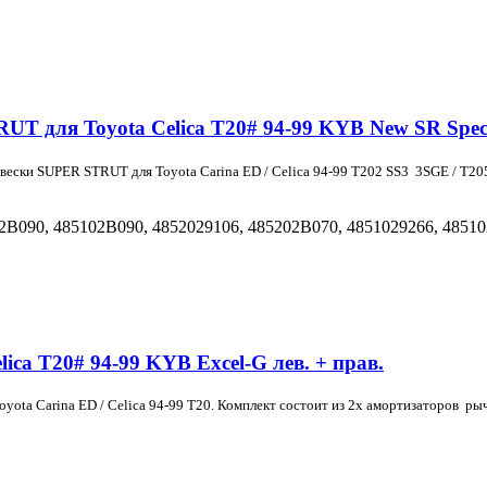
 для Toyota Celica T20# 94-99 KYB New SR Specia
двески SUPER STRUT для Toyota
Carina ED /
Celica
94-99
T202 SS3
3SGE
/ T2
2B090,
485102B090, 4852029106, 485202B070, 4851029266, 48510
ica T20# 94-99 KYB Excel-G лев. + прав.
Toyota
Carina ED /
Celica
94-99
T20
. Комплект состоит из 2х амортизаторов ры