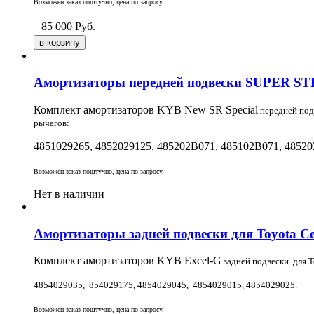
Возможен заказ поштучно, цена по запросу.
85 000
Руб.
Амортизаторы передней подвески SUPER STRUT
Комплект амортизаторов KYB
New SR Special
передней по
рычагов:
4851029265, 4852029125,
485202B071, 485102B071,
48520
Возможен заказ поштучно, цена по запросу.
Нет в наличии
Амортизаторы задней подвески для Toyota Cel
Комплект амортизаторов KYB
Excel-G
задней подвески для 
4854029035, 854029175, 4854029045, 4854029015, 4854029025.
Возможен заказ поштучно, цена по запросу.