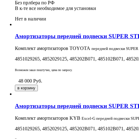
Без прлбера по РФ
В к-те все необходимое для установки
Нет в наличии
Амортизаторы передней подвески SUPER STRUT
Комплект амортизаторов TOYOTA
передней подвески SUPER
4851029265, 4852029125,
485202B071, 485102B071,
48520
Возможен заказ поштучно, цена по запросу.
48 000
Руб.
Амортизаторы передней подвески SUPER STRUT
Комплект амортизаторов KYB
Excel-G
передней подвески SUP
4851029265, 4852029125,
485202B071, 485102B071,
48520