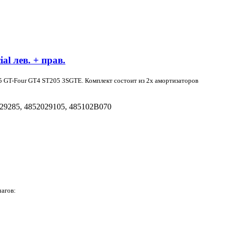
l лев. + прав.
05
GT-Four GT4 ST205 3SGTE. Комплект состоит из 2х амортизаторов
29285, 4852029105, 485102B070
чагов: