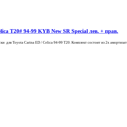
ica T20# 94-99 KYB New SR Special лев. + прав.
ски для Toyota
Carina ED /
Celica
94-99
T20
. Комплект состоит из 2х амортиза