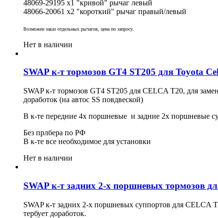
48069-29195 x1
"
кривой" рычаг
левый
48066-20061 x2 "короткий" рычаг
правый/левый
Возможен заказ отдельных рычагов, цена по запросу.
Нет в наличии
SWAP к-т тормозов GT4 ST205 для Toyota Cel
SWAP к-т тормозов GT4 ST205 для CELCA T20, для замены
доработок (на автос SS повдвеской)
В к-те передние 4х поршневые и задние 2х поршневые су
Без прлбера по РФ
В к-те все необходимое для установки
Нет в наличии
SWAP к-т задних 2-х поршневых тормозов для
SWAP к-т задних 2-х поршневых суппортов для CELCA T20
тербует доработок.