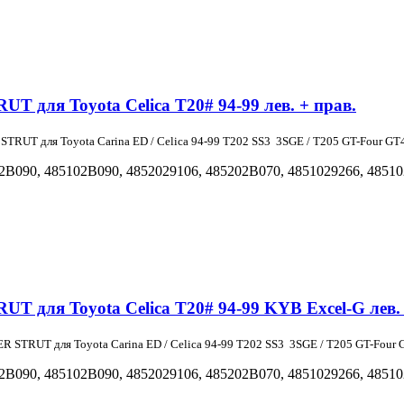
 для Toyota Celica T20# 94-99 лев. + прав.
 STRUT для Toyota
Carina ED /
Celica
94-99
T202 SS3
3SGE
/ T205
GT-Four GT
2B090,
485102B090, 4852029106, 485202B070, 4851029266,
48510
 для Toyota Celica T20# 94-99 KYB Excel-G лев. 
ER STRUT для Toyota
Carina ED /
Celica
94-99
T202 SS3
3SGE
/ T205
GT-Four 
2B090,
485102B090, 4852029106, 485202B070, 4851029266,
48510