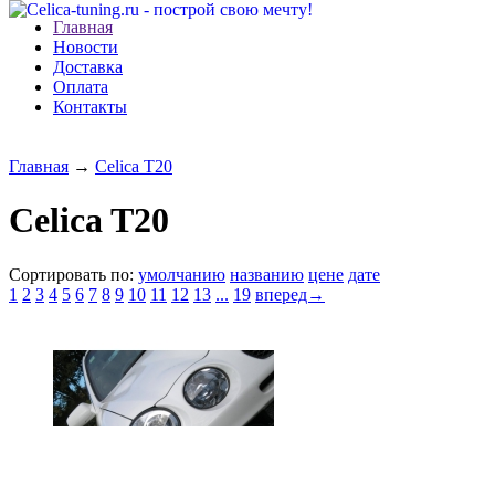
Главная
Новости
Доставка
Оплата
Контакты
Главная
→
Celica T20
Celica T20
Сортировать по:
умолчанию
названию
цене
дате
1
2
3
4
5
6
7
8
9
10
11
12
13
...
19
вперед→