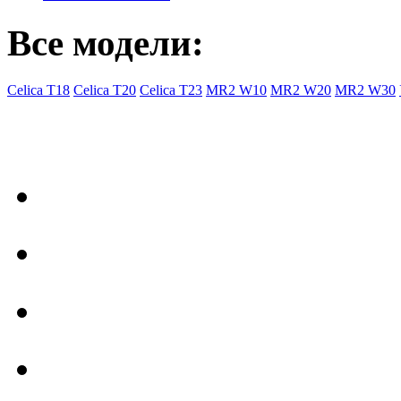
Все модели:
Celica T18
Celica T20
Celica T23
MR2 W10
MR2 W20
MR2 W30
- Общая информация
Правила заказа
Доставка с Ebay
Гарантия
Форум