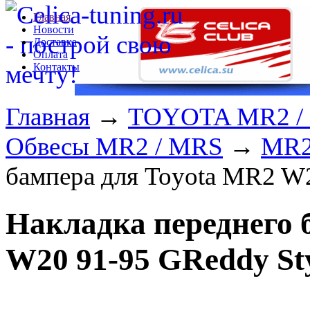
Главная
Новости
Доставка
Оплата
Контакты
Главная
→
TOYOTA MR2 /
Обвесы MR2 / MRS
→
MR2
бампера для Toyota MR2 W2
Накладка переднего 
W20 91-95 GReddy St