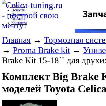
Главная
Новости
Доставка
Оплата
Контакты
Главная
→
Тормозная сист
→
Proma Brake kit
→
Униве
Brake Kit 15-18`` для друх
Комплект Big Brake K
моделей Toyota Celi