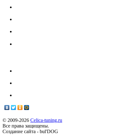
Форум
Партнеры
История Toyota Celica
- Наш Техцентр -
Техцентр
Мануалы
© 2009-2026
Celica-tuning.ru
Все права защищены.
Cоздание сайта - bul'DOG