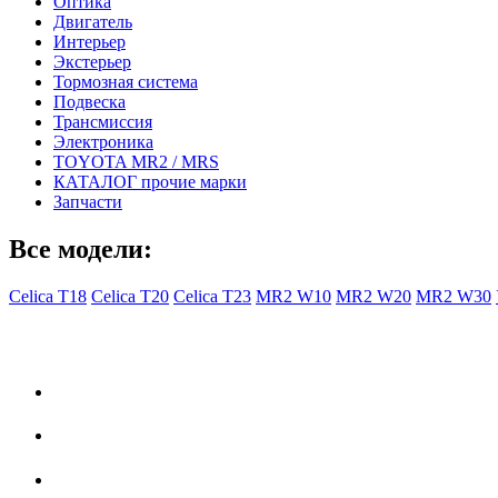
Оптика
Двигатель
Интерьер
Экстерьер
Тормозная система
Подвеска
Трансмиссия
Электроника
TOYOTA MR2 / MRS
КАТАЛОГ прочие марки
Запчасти
Все модели:
Celica T18
Celica T20
Celica T23
MR2 W10
MR2 W20
MR2 W30
- Общая информация -
Правила заказа
Доставка с Ebay
Гарантия