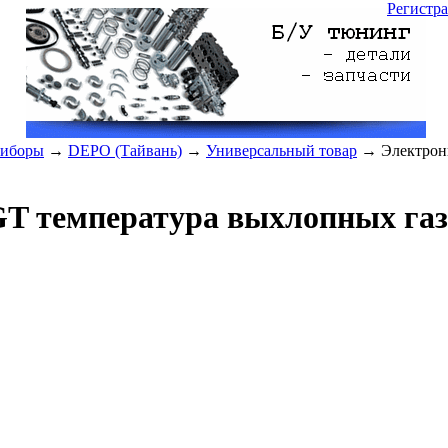
Регистр
риборы
→
DEPO (Тайвань)
→
Универсальный товар
→ Электронн
T температура выхлопных газ