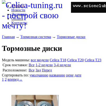
Главная
Новости
Доставка
Оплата
Контакты
Главная
→
Тормозная система
→
Тормозные диски
Тормозные диски
Модель машины:
все модели
Celica T18
Celica T20
Celica T23
Cрок поставки:
Все
1-2 недели
3-4 недели
Расположение:
Все
Зад
Перед
Сортировать по:
умолчанию
названию
цене
дате
1
2
вперед→