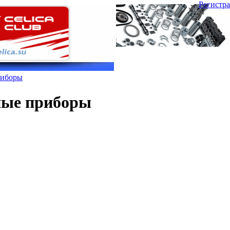
Регистр
риборы
ные приборы