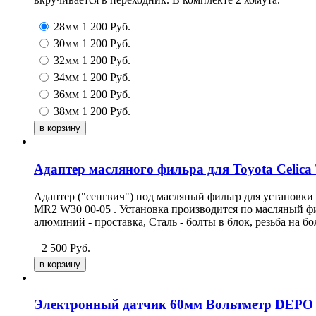
28мм
1 200
Руб.
30мм
1 200
Руб.
32мм
1 200
Руб.
34мм
1 200
Руб.
36мм
1 200
Руб.
38мм
1 200
Руб.
Адаптер масляного фильра для Toyota Celica
Адаптер ("сенгвич") под масляный фильтр для установки 
MR2 W30 00-05 . Установка производится по масляный ф
алюминий - проставка, Сталь - болты в блок, резьба на б
2 500
Руб.
Электронный датчик 60мм Вольтметр DEPO s