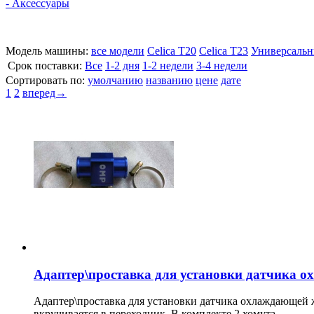
- Аксессуары
Модель машины:
все модели
Celica T20
Celica T23
Универсальн
Cрок поставки:
Все
1-2 дня
1-2 недели
3-4 недели
Сортировать по:
умолчанию
названию
цене
дате
1
2
вперед→
Адаптер\проставка для установки датчика 
Адаптер\проставка для установки датчика охлаждающей ж
вкручивается в переходник. В комплекте 2 хомута.