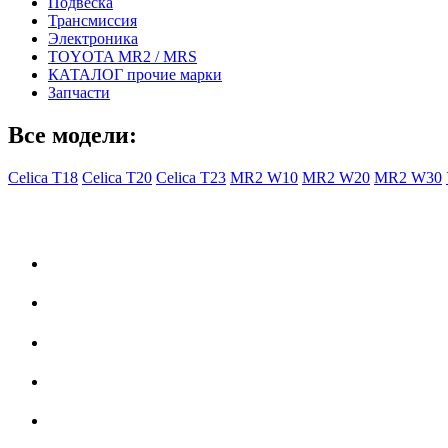
Подвеска
Трансмиссия
Электроника
TOYOTA MR2 / MRS
КАТАЛОГ прочие марки
Запчасти
Все модели:
Celica T18
Celica T20
Celica T23
MR2 W10
MR2 W20
MR2 W30
- Общая информация -
Правила заказа
Доставка с Ebay
Гарантия
Форум
Партнеры