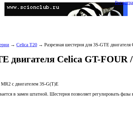
Регистр
ерни
→
Celica T20
→ Разрезная шестерня для 3S-GTE двигателя 
TE двигателя Celica GT-FOUR 
 / MR2 с двигателем 3S-G(T)E
ается в замен штатной. Шестерня позволяет регулировать фазы в