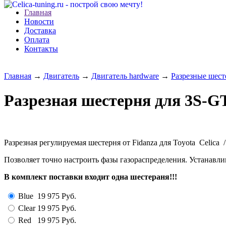
Главная
Новости
Доставка
Оплата
Контакты
Главная
→
Двигатель
→
Двигатель hardware
→
Разрезные шест
Разрезная шестерня для 3S-G
Разрезная регулируемая шестерня от Fidanza для Toyota Celica
Позволяет точно настроить фазы газораспределения. Устанавлив
В комплект поставки входит одна шестераня!!!
Blue
19 975
Руб.
Clear
19 975
Руб.
Red
19 975
Руб.