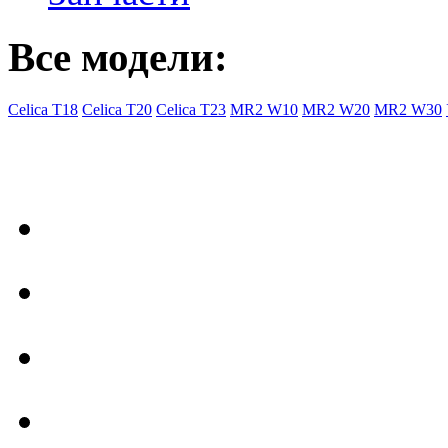
Все модели:
Celica T18
Celica T20
Celica T23
MR2 W10
MR2 W20
MR2 W30
- Общая информация
Правила заказа
Доставка с Ebay
Гарантия
Форум