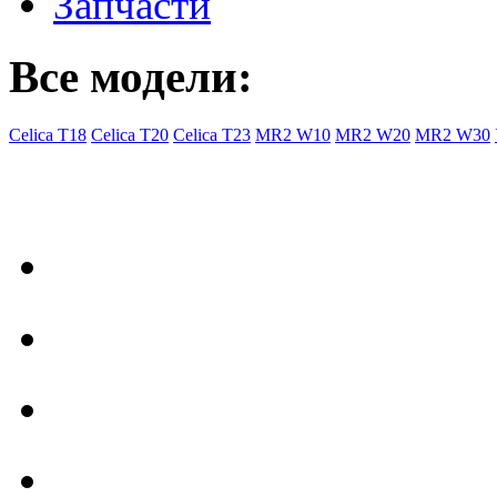
Запчасти
Все модели:
Celica T18
Celica T20
Celica T23
MR2 W10
MR2 W20
MR2 W30
- Общая информация
Правила заказа
Доставка с Ebay
Гарантия
Форум