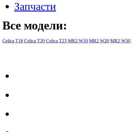
Запчасти
Все модели:
Celica T18
Celica T20
Celica T23
MR2 W10
MR2 W20
MR2 W30
- Общая информация
Правила заказа
Доставка с Ebay
Гарантия