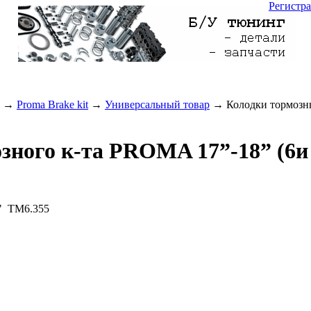
Регистр
→
Proma Brake kit
→
Универсальный товар
→ Колодки тормозны
зного к-та PROMA 17”-18” (6и
" ТМ6.355