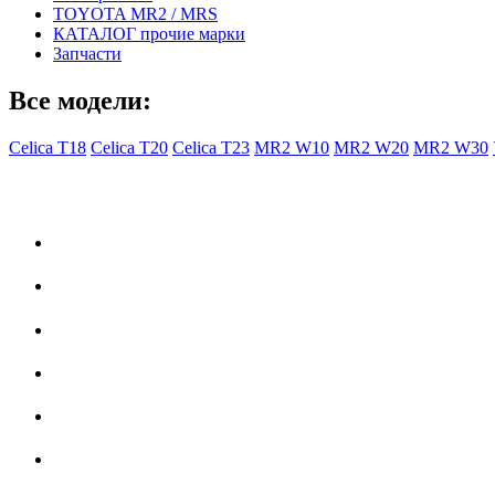
TOYOTA MR2 / MRS
КАТАЛОГ прочие марки
Запчасти
Все модели:
Celica T18
Celica T20
Celica T23
MR2 W10
MR2 W20
MR2 W30
- Общая информация -
Правила заказа
Доставка с Ebay
Гарантия
Форум
Партнеры
История Toyota Celica