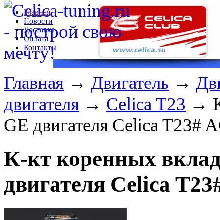
Главная
Новости
Доставка
Оплата
Контакты
Главная
→
Двигатель
→
Дв
двигателя
→
Celica T23
→ К
GE двигателя Celica T23# 
К-кт коренных вкла
двигателя Celica T2