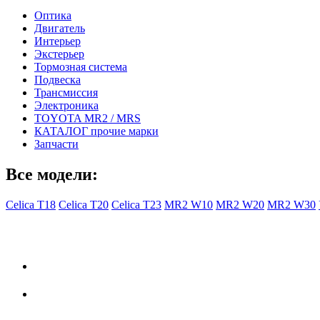
Оптика
Двигатель
Интерьер
Экстерьер
Тормозная система
Подвеска
Трансмиссия
Электроника
TOYOTA MR2 / MRS
КАТАЛОГ прочие марки
Запчасти
Все модели:
Celica T18
Celica T20
Celica T23
MR2 W10
MR2 W20
MR2 W30
- Общая информация -
Правила заказа
Доставка с Ebay