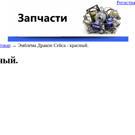
Регистр
товар
→ Эмблема Дракон Celica - красный.
ный.