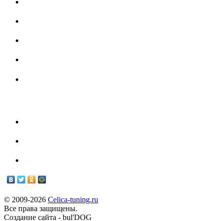
Гарантия
Форум
Партнеры
История Toyota Celica
- Наш Техцентр -
Техцентр
Мануалы
© 2009-2026
Celica-tuning.ru
Все права защищены.
Cоздание сайта - bul'DOG