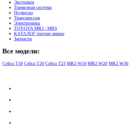
Экстерьер
Тормозная система
Подвеска
Трансмиссия
Электроника
TOYOTA MR2 / MRS
КАТАЛОГ прочие марки
Запчасти
Все модели:
Celica T18
Celica T20
Celica T23
MR2 W10
MR2 W20
MR2 W30
- Общая информация -
Правила заказа
Доставка с Ebay
Гарантия
Форум