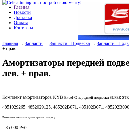
Главная
Новости
Доставка
Оплата
Контакты
Главная
→
Запчасти
→
Запчасти - Подвеска
→
Запчасти - Подв
+ прав.
Амортизаторы передней подве
лев. + прав.
Комплект амортизаторов KYB
Excel-G
передней подвески SUPER STR
4851029265
,
4852029125
,
485202B071
,
485102B071
,
485202B090
Возможен заказ поштучно
,
цена по запросу.
85 000
Руб.