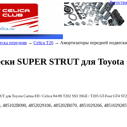
Регистр
еска передняя
→
Celica T20
→ Амортизаторы передней подвески 
ски SUPER STRUT для Toyota C
UT для Toyota
Carina ED /
Celica
94-99
T202 SS3
3SGE
/ T205
GT-Four
GT4 ST2
,
485102B090
,
4852029106
,
485202B070
,
4851029266
,
4851029285