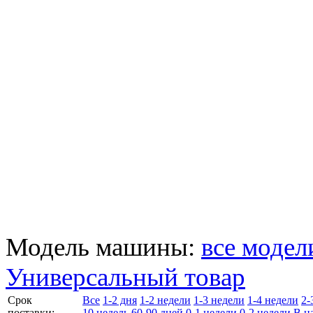
Модель машины:
все модел
Универсальный товар
Cрок
Все
1-2 дня
1-2 недели
1-3 недели
1-4 недели
2-
поставки:
10 недель
60-90 дней
0-1 недели
0-2 недели
В н