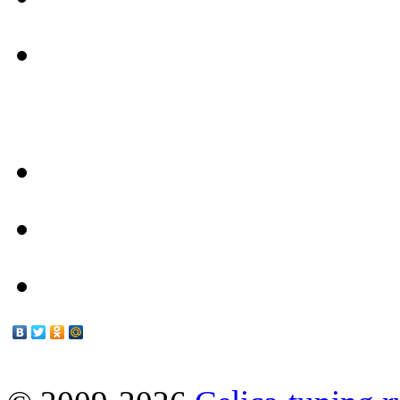
- Наш Техцентр -
Техцентр
Мануалы