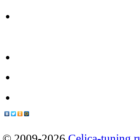
- Наш Техцентр -
Техцентр
Мануалы
© 2009-2026
Celica-tuning.r