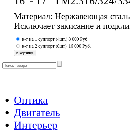
16”- 17” ТМ2.316/324/33
Мaтериал: Нержавeющая cтaль
Исключает з
aкисaниe и подкли
к-т на 1 суппорт (4шт.)
8 000
Руб.
к-т на 2 суппорт (8шт)
16 000
Руб.
- Каталог -
Оптика
Двигатель
Интерьер