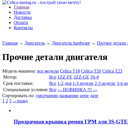
Главная
Новости
Доставка
Оплата
Контакты
Главная
→
Двигатель
→
Двигатель hardware
→
Прочие детали 
Прочие детали двигателя
Модель машины:
все модели
Celica T18
Celica T20
Celica T23
Мотор:
Все
1ZZ-FE
2ZZ-GE
3S-#
Cрок поставки:
Все
1-2 дня
1-3 недели
2-3 недели
3-4 н
Специальные условия:
Все
--- НОВИНКА !!! ---
Сортировать по:
умолчанию
названию
цене
дате
1
2
3
←назад
Прозрачная крышка ремня ГРМ для 3S-GTE 