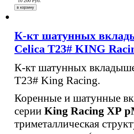
10 200
Руб.
К-кт шатунных вклад
Celica T23# KING Raci
К-кт шатунных вкладыше
T23# King Racing.
Коренные и шатунные в
серии
King
Racing
XP
p
триметаллическая структ