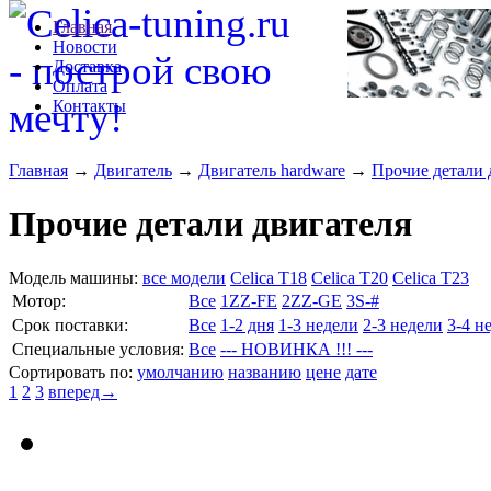
Главная
Новости
Доставка
Оплата
Контакты
Главная
→
Двигатель
→
Двигатель hardware
→
Прочие детали 
Прочие детали двигателя
Модель машины:
все модели
Celica T18
Celica T20
Celica T23
Мотор:
Все
1ZZ-FE
2ZZ-GE
3S-#
Cрок поставки:
Все
1-2 дня
1-3 недели
2-3 недели
3-4 н
Специальные условия:
Все
--- НОВИНКА !!! ---
Сортировать по:
умолчанию
названию
цене
дате
1
2
3
вперед→