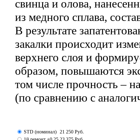
свинца и олова, нанесен
из медного сплава, сос
В результате запатентов
закалки происходит изм
верхнего слоя и формиру
образом, повышаются эк
том числе прочность – н
(по сравнению с аналоги
STD (номинал)
21 250
Руб.
1й ремонт +0.25
23 375
Руб.