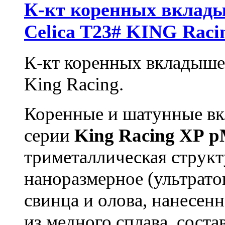
К-кт коренных вклады
Celica T23# KING Raci
К-кт коренных вкладышей
King Racing.
Коренные и шатунные в
серии
King
Racing
XP
p
триметаллическая структ
наноразмерное (ультрато
свинца и олова, нанесен
из медного сплава, сос