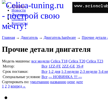
Главная
Новости
Доставка
Оплата
Контакты
Главная
→
Двигатель
→
Двигатель hardware
→
Прочие детали 
Прочие детали двигателя
Модель машины:
все модели
Celica T18
Celica T20
Celica T23
Мотор:
Все
1ZZ-FE
2ZZ-GE
3S-#
Cрок поставки:
Все
1-2 дня
1-3 недели
2-3 недели
3-4 н
Специальные условия:
Все
--- НОВИНКА !!! ---
Сортировать по:
умолчанию
названию
цене
дате
1
2
3
вперед→