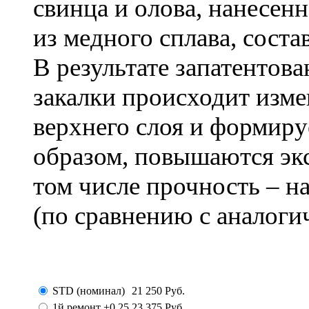
свинца и олова, нанесен
из медного сплава, сос
В результате запатентов
закалки происходит изм
верхнего слоя и формиру
образом, повышаются эк
том числе прочность – н
(по сравнению с аналоги
STD (номинал)
21 250
Руб.
1й ремонт +0.25
23 375
Руб.