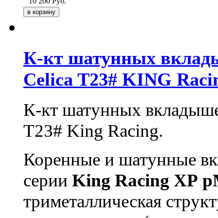
10 200
Руб.
К-кт шатунных вклад
Celica T23# KING Raci
К-кт шатунных вкладыше
T23# King Racing.
Коренные и шатунные в
серии
King
Racing
XP
p
триметаллическая структ