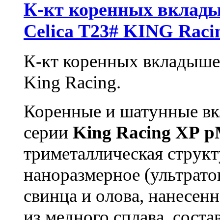
К-кт коренных вклады
Celica T23# KING Raci
К-кт коренных вкладышей
King Racing.
Коренные и шатунные в
серии
King
Racing
XP
p
триметаллическая структ
наноразмерное (ультрато
свинца и олова, нанесен
из медного сплава, сос