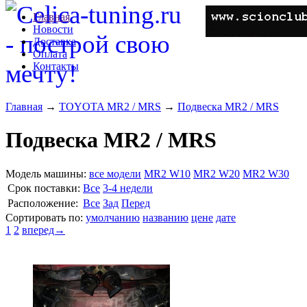
Главная
Новости
Доставка
Оплата
Контакты
Главная
→
TOYOTA MR2 / MRS
→
Подвеска MR2 / MRS
Подвеска MR2 / MRS
Модель машины:
все модели
MR2 W10
MR2 W20
MR2 W30
Cрок поставки:
Все
3-4 недели
Расположение:
Все
Зад
Перед
Сортировать по:
умолчанию
названию
цене
дате
1
2
вперед→