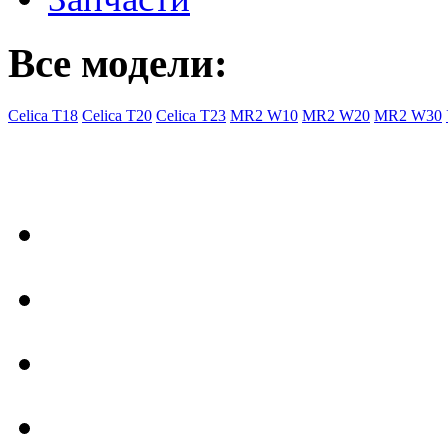
Все модели:
Celica T18
Celica T20
Celica T23
MR2 W10
MR2 W20
MR2 W30
- Общая информация
Правила заказа
Доставка с Ebay
Гарантия
Форум