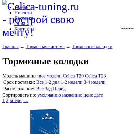
Главная
Новости
Доставка
Оплата
Контакты
Главная
→
Тормозная система
→
Тормозные колодки
Тормозные колодки
Модель машины:
все модели
Celica T20
Celica T23
Cрок поставки:
Все
1-2 дня
1-2 недели
3-4 недели
Расположение:
Все
Зад
Перед
Сортировать по:
умолчанию
названию
цене
дате
1
2
вперед→