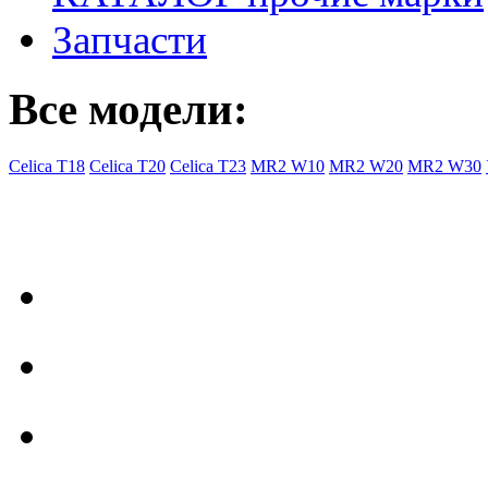
Запчасти
Все модели:
Celica T18
Celica T20
Celica T23
MR2 W10
MR2 W20
MR2 W30
- Общая информация
Правила заказа
Доставка с Ebay
Гарантия