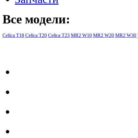
Все модели:
Celica T18
Celica T20
Celica T23
MR2 W10
MR2 W20
MR2 W30
- Общая информация
Правила заказа
Доставка с Ebay
Гарантия
Форум