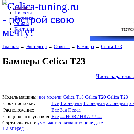
Главная
Новости
Доставка
Оплата
Контакты
Главная
→
Экстерьер
→
Обвесы
→
Бампера
→
Celica T23
Бампера Celica T23
Часто задавемые
Модель машины:
все модели
Celica T18
Celica T20
Celica T23
Cрок поставки:
Все
1-2 недели
1-3 недели
2-3 недели
2-
Расположение:
Все
Зад
Перед
Специальные условия:
Все
--- НОВИНКА !!! ---
Сортировать по:
умолчанию
названию
цене
дате
1
2
вперед→