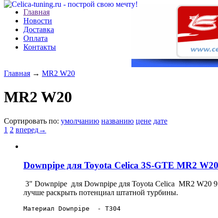
Главная
Новости
Доставка
Оплата
Контакты
Главная
→
MR2 W20
MR2 W20
Сортировать по:
умолчанию
названию
цене
дате
1
2
вперед→
Downpipe для Toyota Celica 3S-GTE MR2 W2
3" Downpipe для Downpipe для Toyota Celica MR2 W20 9
лучше раскрыть потенциал штатной турбины.
Материал Downpipe  - T304