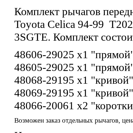
Комплект рычагов пере
Toyota Celica
94-99
T202
3SGTE. Комплект состоит
48606-29025 x1 "прямой
48605-29025 x1 "
прямой
48068-29195 x1 "
кривой
48069-29195 x1
"
кривой
48066-20061 x2 "коротк
Возможен заказ отдельных рычагов, цена