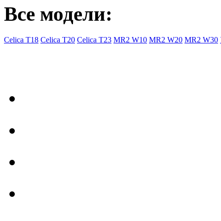
Все модели:
Celica T18
Celica T20
Celica T23
MR2 W10
MR2 W20
MR2 W30
- Общая информация
Правила заказа
Доставка с Ebay
Гарантия
Форум