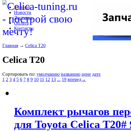
Главная
Новости
Доставка
Оплата
Контакты
Главная
→
Celica T20
Celica T20
Сортировать по:
умолчанию
названию
цене
дате
1
2
3
4
5
6
7
8
9
10
11
12
13
...
19
вперед→
Комплект рычагов пе
для Toyota Celica T20# 