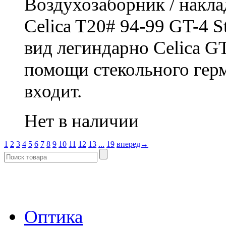
Воздухозаборник / накла
Celica T20# 94-99 GT-4 
вид легиндарно Celica G
помощи стекольного герм
входит.
Нет в наличии
1
2
3
4
5
6
7
8
9
10
11
12
13
...
19
вперед→
- Каталог -
Оптика