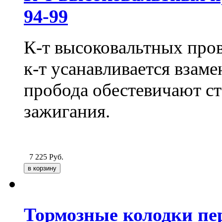
94-99
К-т высоковальтных про
к-т усанавливается взам
пробода обестевичают с
зажигания.
7 225
Руб.
Тормозные колодки пере