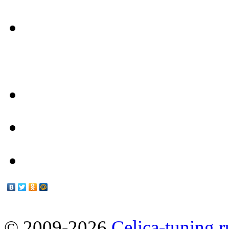
- Наш Техцентр -
Техцентр
Мануалы
© 2009-2026
Celica-tuning.r