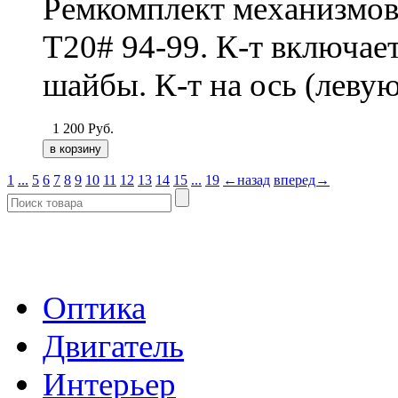
Ремкомплект механизмов 
T20# 94-99. К-т включает
шайбы. К-т на ось (леву
1 200
Руб.
1
...
5
6
7
8
9
10
11
12
13
14
15
...
19
←назад
вперед→
- Каталог -
Оптика
Двигатель
Интерьер