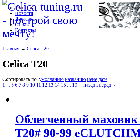
Главная
Новости
Доставка
Оплата
Контакты
Главная
→
Celica T20
Celica T20
Сортировать по:
умолчанию
названию
цене
дате
1
...
5
6
7
8
9
10
11
12
13
14
15
...
19
←назад
вперед→
Облегченный маховик д
T20# 90-99 eCLUTCH